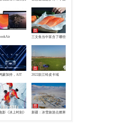
ookAir
三文鱼当中富含了哪些
鸿蒙加持，AIT
2022款江铃皮卡域
电影《冰上时刻》
新疆：冰雪旅游点燃寒