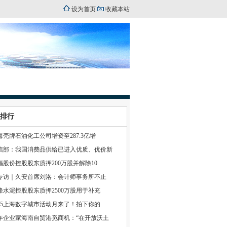
设为首页
收藏本站
排行
海壳牌石油化工公司增资至287.3亿增
信部：我国消费品供给已进入优质、优价新
福股份控股股东质押200万股并解除10
1专访｜久安首席刘洛：会计师事务所不止
峰水泥控股股东质押2500万股用于补充
025上海数字城市活动月来了！拍下你的
年企业家海南自贸港觅商机：“在开放沃土