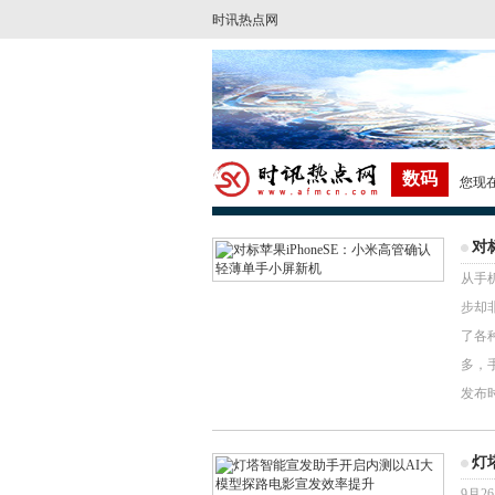
时讯热点网
数码
您现
对
从手
步却
了各
多，手
发布时间
灯
9月