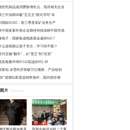
能性乳制品成消费新增长点，现存相关企业
浪三中深耕66载“五五五”模式书写“卓
川国际02362：前三季度采矿业务生产
资中国多家外资企业期待持续深耕中国市场
微电子：国家集成电路基金减持642.7
什么游戏能让孩子专注，学习却不能？
星代言频“翻车”，从“雪王”到“宫芙”
源及能量环球01142拟溢价约1.49
眼新知 冰雪经济突破万亿规模，产业链创
娃衣”成潮玩新宠远销售海外，国内现存潮
图片
/ Hot picture
娜优雅诠释迪奥真
普惠金融进乡村！宁夏