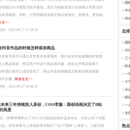
国
该功能以AI大模型为技术基础，首次为电影宣发行业探索出革新式的
中
交互应用场景。同时，灯塔智能宣发助手将以更细分、更精准、更高效...
诗
文>>
：2023-09-27 11:28:18
总排
国
布抖音作品的时候怎样添加商品
2
抖音账号是可以通过卖货来实现变现的，我们在发布短视频的时候就
三
挂上商品链接，然后用户对这个商品感兴趣，就会点开商品链接下
松
这样我们就可以成功变现了，那么抖音短视频该怎样来挂商品链接
一
作步骤...
阅读全文>>
小
：2023-09-27 10:48:26
从
斩
站未来三年持续投入原创，COO李旎：国创动画决定了B站
一
的高度
全
6日，哔哩哔哩举办了2023-2024国创动画作品发布会，对外公布了68部
作品，并宣布将与上海电影美术制片厂(以下简称“上美影”)、上影元联
热点