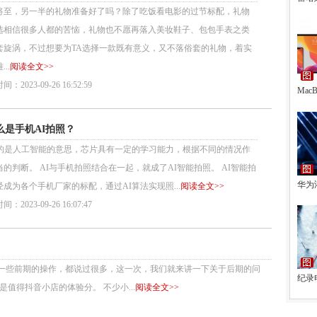
将至，另一半的礼物准备好了吗？除了吃饭看电影的过节标配，礼物
选相信很多人都的苦恼，礼物也不愿再落入美妆鞋子、包包手表之类
套旋涡，不过想要为TA选择一款既有意义，又不落俗套的礼物，着实
..
阅读全文>>
：2023-09-26 16:52:59
MacB
么是手机AI拍照？
指的是人工智能的意思，芯片具有一定的学习能力，根据不同的情况作
当的判断。 AI与手机拍照结合在一起，就成了AI智能拍照。 AI智能拍
华为
经成为各个手机厂家的标配，通过AI算法实现照...
阅读全文>>
：2023-09-26 16:07:47
些前期的操作，都说过很多，这一次，我们就来讲一下关于后期的问
纪录
值得抖音小店的体验分。 不少小...
阅读全文>>