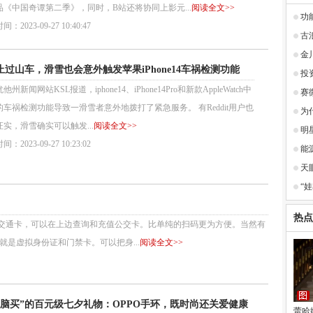
品《中国奇谭第二季》，同时，B站还将协同上影元...
阅读全文>>
功
：2023-09-27 10:40:47
古
金
止过山车，滑雪也会意外触发苹果iPhone14车祸检测功能
投
他州新闻网站KSL报道，iphone14、iPhone14Pro和新款AppleWatch中
赛
的车祸检测功能导致一滑雪者意外地拨打了紧急服务。 有Reddit用户也
为
实，滑雪确实可以触发...
阅读全文>>
明
：2023-09-27 10:23:02
能
天
“
热点
通卡，可以在上边查询和充值公交卡。比单纯的扫码更为方便。当然有
是虚拟身份证和门禁卡。可以把身...
阅读全文>>
无脑买”的百元级七夕礼物：OPPO手环，既时尚还关爱健康
蕾哈