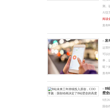
测。
AI
阅读全
发布时间
发
运营
可以
单，
呢？操
发布时间
B
壁垒
9月2
国创