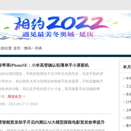
在的位置:
首页
>
数码
> 列表
标苹果iPhoneSE：小米高管确认轻薄单手小屏新机
本月
机的出现到现在，手机的发展也不过20年左右的历史，但是手机的进
中
非常的大，有以前的大哥大到现在的智能手机全面屏，手机也被赋予
工
种各样的功能，所以在手机内是寸土寸金，而且随着手机功能的增
永
机...
阅读全文>>
2
：2023-09-27 11:39:02
上
2
塔智能宣发助手开启内测以AI大模型探路电影宣发效率提升
青
26日，阿里影业旗下一站式宣发平台灯塔正式开启智能宣发助手功能内