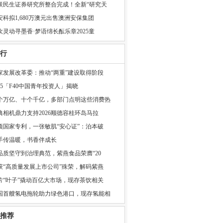
联民生证券研究所整合完成！全新“研究天
安科拟1,680万澳元出售澳洲安保集团
欢灵动寻墨香·梦语绵长酝乐章2025童
行
家发展改革委：推动“两重”建设取得阶段
025「F40中国青年投资人」揭晓
个万亿、十个千亿，多部门点明这些消费热
典相机鼎力支持2026顺德容桂环岛马拉
项国家专利，一张敏肌“安心证”：泊本破
手传温暖，书香伴成长
品质坚守到治理典范，紫燕食品荣膺“20
获“高质量发展上市公司”殊荣，解码紫燕
片“叶子”撬动百亿大市场，现存茶饮相关
国首艘氢电拖轮助力绿色港口，现存氢能相
推荐