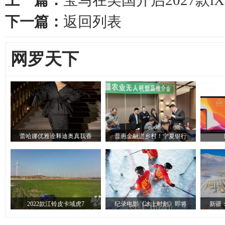
上一篇：
宝马在美国开启2027款i
下一篇：
返回列表
网罗天下
蕾哈娜优雅诠释迪奥真我香
普惠金融进乡村！宁夏银行
2022款江铃皮卡域虎7
纪录电影《冰上时刻》即将
新疆