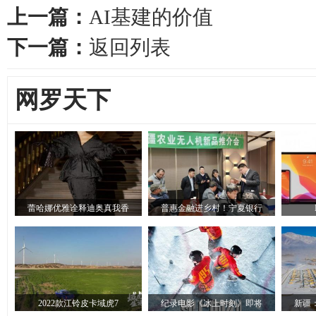
上一篇：
AI基建的价值
下一篇：
返回列表
网罗天下
蕾哈娜优雅诠释迪奥真我香
普惠金融进乡村！宁夏银行
2022款江铃皮卡域虎7
纪录电影《冰上时刻》即将
新疆